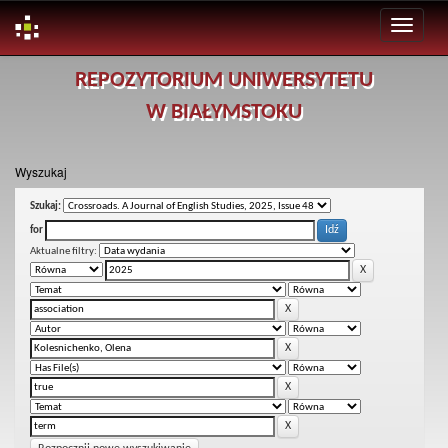
Skip
REPOZYTORIUM UNIWERSYTETU
navigation
W BIAŁYMSTOKU
Wyszukaj
Szukaj:
for
Aktualne filtry: