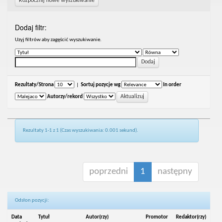
Rozpocznij nowe wyszukiwanie
Dodaj filtr:
Uzyj filtrów aby zagęścić wyszukiwanie.
Rezultaty/Strona
|
Sortuj pozycje wg
In order
Autorzy/rekord
Rezultaty 1-1 z 1 (Czas wyszukiwania: 0.001 sekund).
poprzedni
1
następny
Odsłon pozycji:
Data
Tytuł
Autor(rzy)
Promotor
Redaktor(rzy)