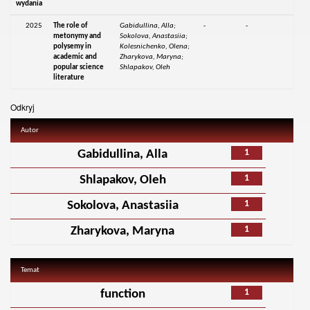
wydania
2025
The role of
Gabidullina, Alla;
-
-
metonymy and
Sokolova, Anastasiia;
polysemy in
Kolesnichenko, Olena;
academic and
Zharykova, Maryna;
popular science
Shlapakov, Oleh
literature
Odkryj
Autor
1
Gabidullina, Alla
1
Shlapakov, Oleh
1
Sokolova, Anastasiia
1
Zharykova, Maryna
Temat
1
function