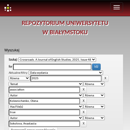
Skip
REPOZYTORIUM UNIWERSYTETU
navigation
W BIAŁYMSTOKU
Wyszukaj
Szukaj:
for
Aktualne filtry: