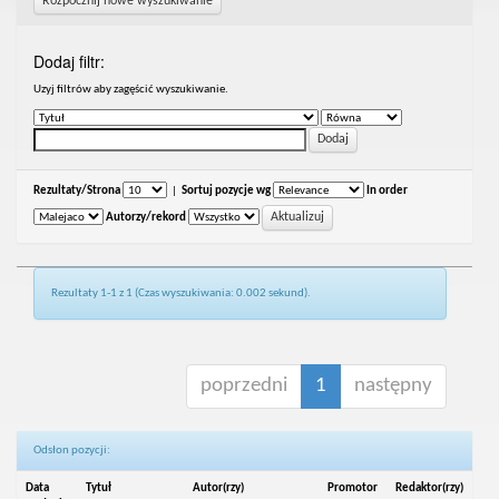
Rozpocznij nowe wyszukiwanie
Dodaj filtr:
Uzyj filtrów aby zagęścić wyszukiwanie.
Rezultaty/Strona
|
Sortuj pozycje wg
In order
Autorzy/rekord
Rezultaty 1-1 z 1 (Czas wyszukiwania: 0.002 sekund).
poprzedni
1
następny
Odsłon pozycji:
Data
Tytuł
Autor(rzy)
Promotor
Redaktor(rzy)