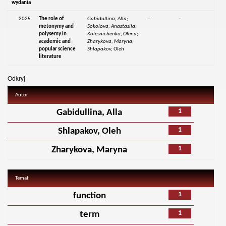
wydania
2025
The role of
Gabidullina, Alla;
-
-
metonymy and
Sokolova, Anastasiia;
polysemy in
Kolesnichenko, Olena;
academic and
Zharykova, Maryna;
popular science
Shlapakov, Oleh
literature
Odkryj
Autor
1
Gabidullina, Alla
1
Shlapakov, Oleh
1
Zharykova, Maryna
Temat
1
function
1
term