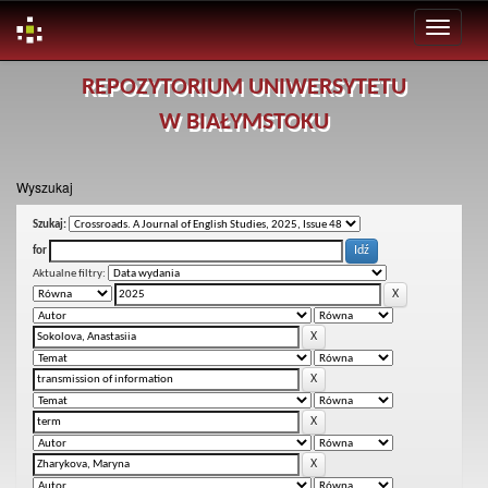
Skip
REPOZYTORIUM UNIWERSYTETU
navigation
W BIAŁYMSTOKU
Wyszukaj
Szukaj:
for
Aktualne filtry: