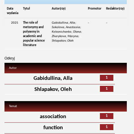
Data
Tytuł
Autor(rzy)
Promotor
Redaktor(rzy)
wydania
2025
The role of
Gabidullina, Alla;
-
-
metonymy and
Sokolova, Anastasiia;
polysemy in
Kolesnichenko, Olena;
academic and
Zharykova, Maryna;
popular science
Shlapakov, Oleh
literature
Odkryj
Autor
1
Gabidullina, Alla
1
Shlapakov, Oleh
Temat
1
association
1
function