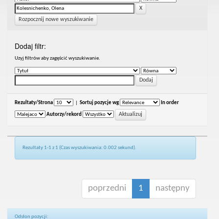
Rozpocznij nowe wyszukiwanie
Dodaj filtr:
Uzyj filtrów aby zagęścić wyszukiwanie.
Rezultaty/Strona
|
Sortuj pozycje wg
In order
Autorzy/rekord
Rezultaty 1-1 z 1 (Czas wyszukiwania: 0.002 sekund).
poprzedni
1
następny
Odsłon pozycji: