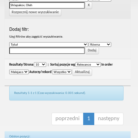
Rozpocznij nowe wyszukiwanie
Dodaj filtr:
Uzyj filtrów aby zagęścić wyszukiwanie.
Rezultaty/Strona
|
Sortuj pozycje wg
In order
Autorzy/rekord
Rezultaty 1-1 z 1 (Czas wyszukiwania: 0.001 sekund).
poprzedni
1
następny
Odsłon pozycji: