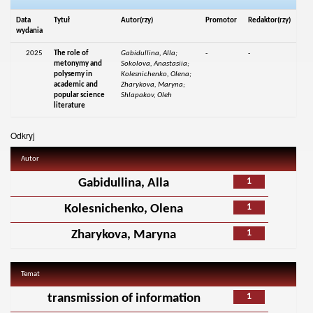
Data
Tytuł
Autor(rzy)
Promotor
Redaktor(rzy)
wydania
2025
The role of
Gabidullina, Alla;
-
-
metonymy and
Sokolova, Anastasiia;
polysemy in
Kolesnichenko, Olena;
academic and
Zharykova, Maryna;
popular science
Shlapakov, Oleh
literature
Odkryj
Autor
1
Gabidullina, Alla
1
Kolesnichenko, Olena
1
Zharykova, Maryna
Temat
1
transmission of information