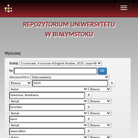
Skip
REPOZYTORIUM UNIWERSYTETU
navigation
W BIAŁYMSTOKU
Wyszukaj
Szukaj:
for
Aktualne filtry: