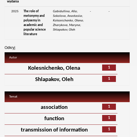
wydania
2025
The role of
Gabidullina, Alla;
-
-
metonymy and
Sokolova, Anastasiia;
polysemy in
Kolesnichenko, Olena;
academic and
Zharykova, Maryna;
popular science
Shlapakov, Oleh
literature
Odkryj
Autor
1
Kolesnichenko, Olena
1
Shlapakov, Oleh
Temat
1
association
1
function
1
transmission of information