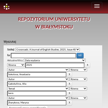
Skip
REPOZYTORIUM UNIWERSYTETU
navigation
W BIAŁYMSTOKU
Wyszukaj
Szukaj:
for
Aktualne filtry: