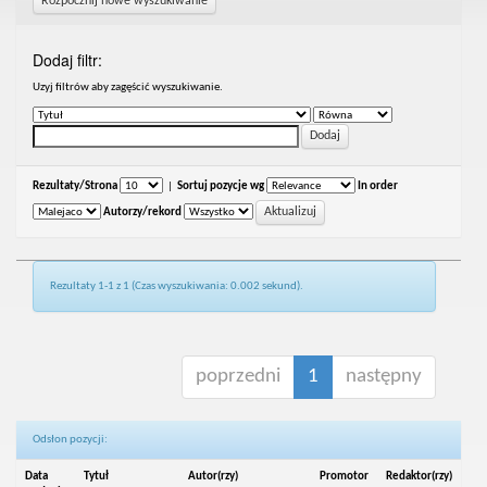
Rozpocznij nowe wyszukiwanie
Dodaj filtr:
Uzyj filtrów aby zagęścić wyszukiwanie.
Rezultaty/Strona
|
Sortuj pozycje wg
In order
Autorzy/rekord
Rezultaty 1-1 z 1 (Czas wyszukiwania: 0.002 sekund).
poprzedni
1
następny
Odsłon pozycji:
Data
Tytuł
Autor(rzy)
Promotor
Redaktor(rzy)