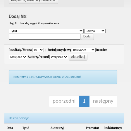
Rozpocznij nowe wyszukiwanie
Dodaj filtr:
Uzyj filtrów aby zagęścić wyszukiwanie.
Rezultaty/Strona
|
Sortuj pozycje wg
In order
Autorzy/rekord
Rezultaty 1-1 z 1 (Czas wyszukiwania: 0.001 sekund).
poprzedni
1
następny
Odsłon pozycji:
Data
Tytuł
Autor(rzy)
Promotor
Redaktor(rzy)