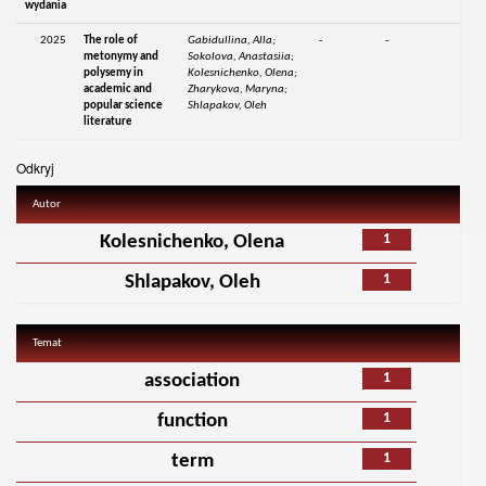
wydania
2025
The role of
Gabidullina, Alla;
-
-
metonymy and
Sokolova, Anastasiia;
polysemy in
Kolesnichenko, Olena;
academic and
Zharykova, Maryna;
popular science
Shlapakov, Oleh
literature
Odkryj
Autor
1
Kolesnichenko, Olena
1
Shlapakov, Oleh
Temat
1
association
1
function
1
term