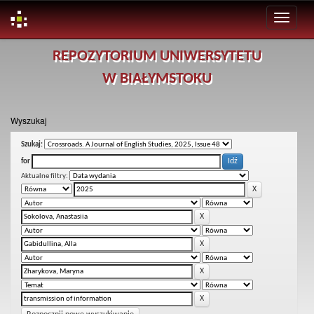
Skip
REPOZYTORIUM UNIWERSYTETU
navigation
W BIAŁYMSTOKU
Wyszukaj
Szukaj:
for
Aktualne filtry: