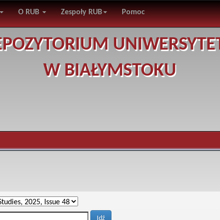
O RUB
Zespoły RUB
Pomoc
EPOZYTORIUM UNIWERSYTE
W BIAŁYMSTOKU