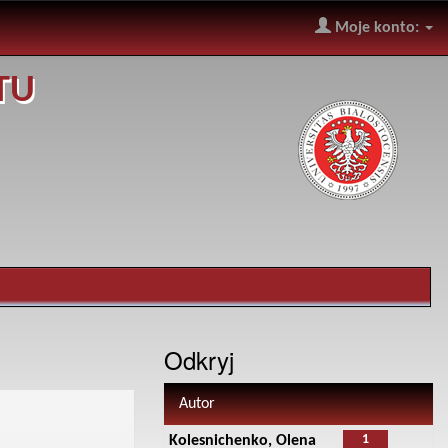
Moje konto:
TU
Odkryj
Autor
1
Kolesnichenko, Olena