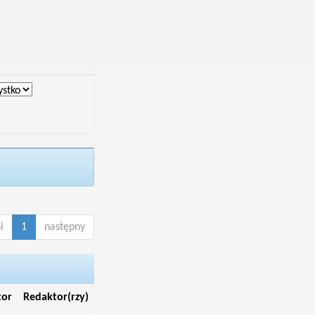
i
1
następny
tor
Redaktor(rzy)