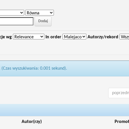
cje wg
In order
Autorzy/rekord
1 (Czas wyszukiwania: 0.001 sekund).
poprzedn
Autor(rzy)
Promo