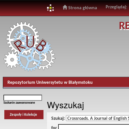
Przeglądaj:
Strona główna
Skip
R
navigation
Repozytorium Uniwersytetu w Białymstoku
Wyszukaj
Szukanie zaawansowane
Zespoły i Kolekcje
Szukaj:
for