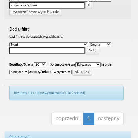
Rozpocznij nowe wyszukiwanie
Dodaj filtr:
Uzyj filtrów aby zagęścić wyszukiwanie.
Rezultaty/Strona
|
Sortuj pozycje wg
In order
Autorzy/rekord
Rezultaty 1-1 z 1 (Czas wyszukiwania: 0.002 sekund).
poprzedni
1
następny
Odsłon pozycji: