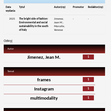
Data
Tytuł
Autor(rzy)
Promotor
Redaktor(rzy)
wydania
2025
The bright side of fashion:
Jimenez,
-
-
Environmental and social
Jean M.;
sustainability in the south
Marcella,
of Italy
Vanessa
Odkryj
Autor
1
Jimenez, Jean M.
Temat
1
frames
1
Instagram
1
multimodality