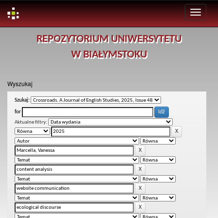
Skip
REPOZYTORIUM UNIWERSYTETU
navigation
W BIAŁYMSTOKU
Wyszukaj
Szukaj:
for
Aktualne filtry: