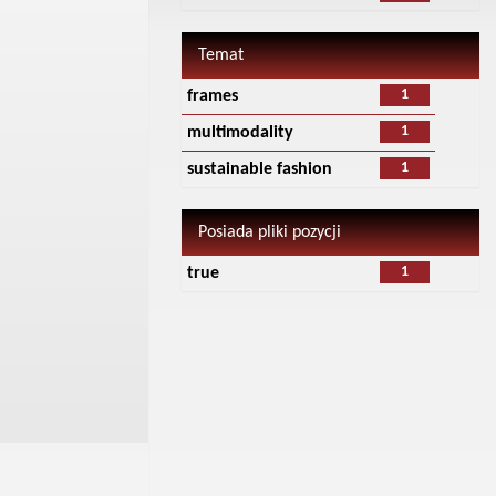
Temat
1
frames
1
multimodality
1
sustainable fashion
Posiada pliki pozycji
1
true