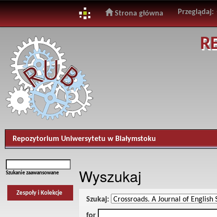
Przeglądaj:
Strona główna
Skip
R
navigation
Repozytorium Uniwersytetu w Białymstoku
Wyszukaj
Szukanie zaawansowane
Zespoły i Kolekcje
Szukaj:
for