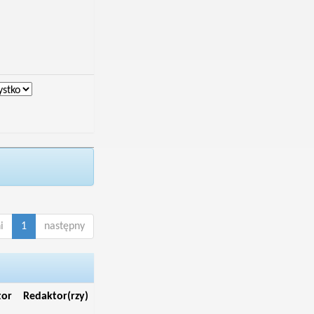
i
1
następny
tor
Redaktor(rzy)