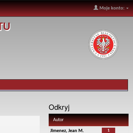
Moje konto:
TU
Odkryj
Autor
1
Jimenez, Jean M.