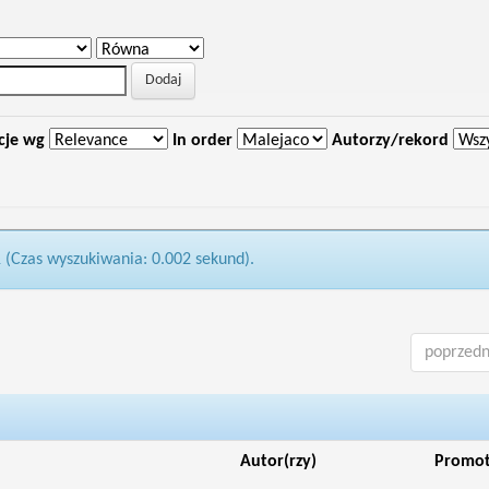
cje wg
In order
Autorzy/rekord
1 (Czas wyszukiwania: 0.002 sekund).
poprzedn
Autor(rzy)
Promo