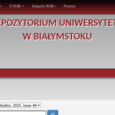
O RUB
Zespoły RUB
Pomoc
EPOZYTORIUM UNIWERSYTE
W BIAŁYMSTOKU