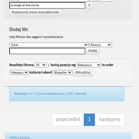
Rozpocznij nowe wyszukiwanie
Dodaj filtr:
Uzyj filtrów aby zagęścić wyszukiwanie.
Rezultaty/Strona
|
Sortuj pozycje wg
In order
Autorzy/rekord
Rezultaty 1-1 z 1 (Czas wyszukiwania: 0.001 sekund).
poprzedni
1
następny
Odsłon pozycji: