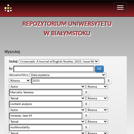
Skip
REPOZYTORIUM UNIWERSYTETU
navigation
W BIAŁYMSTOKU
Wyszukaj
Szukaj:
for
Aktualne filtry: