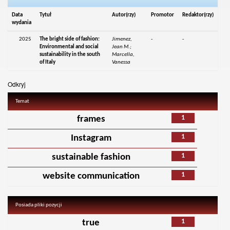
Data
Tytuł
Autor(rzy)
Promotor
Redaktor(rzy)
wydania
2025
The bright side of fashion:
Jimenez,
-
-
Environmental and social
Jean M.;
sustainability in the south
Marcella,
of Italy
Vanessa
Odkryj
Temat
1
frames
1
Instagram
1
sustainable fashion
1
website communication
Posiada pliki pozycji
1
true