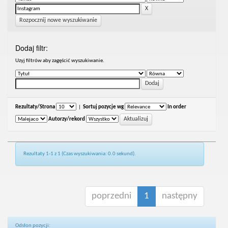
Rozpocznij nowe wyszukiwanie
Dodaj filtr:
Uzyj filtrów aby zagęścić wyszukiwanie.
Rezultaty/Strona
|
Sortuj pozycje wg
In order
Autorzy/rekord
Rezultaty 1-1 z 1 (Czas wyszukiwania: 0.0 sekund).
poprzedni
1
następny
Odsłon pozycji: