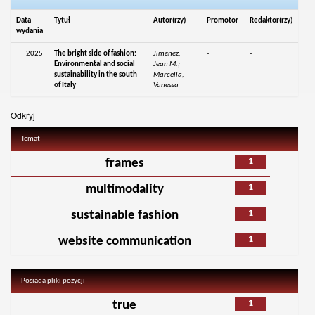
Data
Tytuł
Autor(rzy)
Promotor
Redaktor(rzy)
wydania
2025
The bright side of fashion:
Jimenez,
-
-
Environmental and social
Jean M.;
sustainability in the south
Marcella,
of Italy
Vanessa
Odkryj
Temat
1
frames
1
multimodality
1
sustainable fashion
1
website communication
Posiada pliki pozycji
1
true