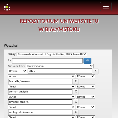
Skip
REPOZYTORIUM UNIWERSYTETU
navigation
W BIAŁYMSTOKU
Wyszukaj
Szukaj:
for
Aktualne filtry: