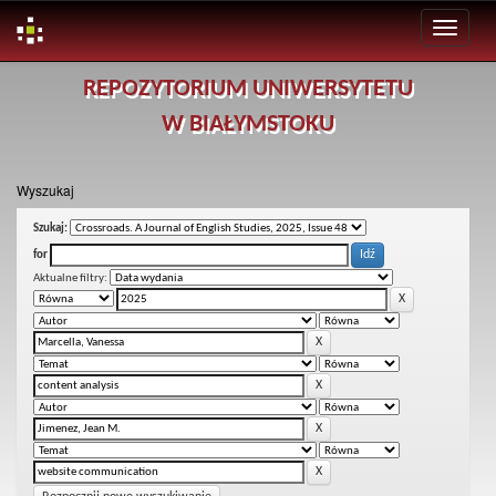
Skip
REPOZYTORIUM UNIWERSYTETU
navigation
W BIAŁYMSTOKU
Wyszukaj
Szukaj:
for
Aktualne filtry: