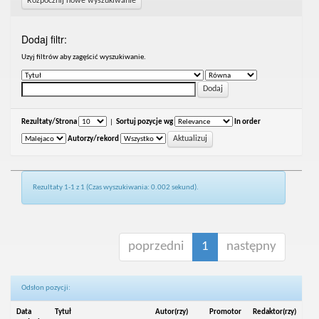
Rozpocznij nowe wyszukiwanie
Dodaj filtr:
Uzyj filtrów aby zagęścić wyszukiwanie.
Rezultaty/Strona
|
Sortuj pozycje wg
In order
Autorzy/rekord
Rezultaty 1-1 z 1 (Czas wyszukiwania: 0.002 sekund).
poprzedni
1
następny
Odsłon pozycji:
Data
Tytuł
Autor(rzy)
Promotor
Redaktor(rzy)