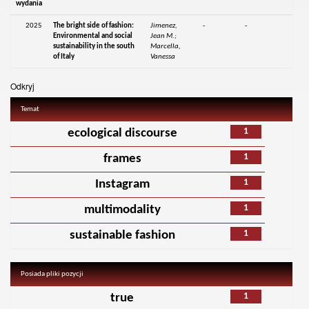
wydania
2025
The bright side of fashion:
Jimenez,
-
-
Environmental and social
Jean M.;
sustainability in the south
Marcella,
of Italy
Vanessa
Odkryj
Temat
1
ecological discourse
1
frames
1
Instagram
1
multimodality
1
sustainable fashion
Posiada pliki pozycji
1
true