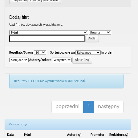
Rozpocznij nowe wyszukiwanie
Dodaj filtr:
Uzyj filtrów aby zagęścić wyszukiwanie.
Rezultaty/Strona
|
Sortuj pozycje wg
In order
Autorzy/rekord
Rezultaty 1-1 z 1 (Czas wyszukiwania: 0.001 sekund).
poprzedni
1
następny
Odsłon pozycji:
Data
Tytuł
Autor(rzy)
Promotor
Redaktor(rzy)