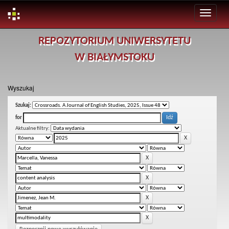
Skip
REPOZYTORIUM UNIWERSYTETU
navigation
W BIAŁYMSTOKU
Wyszukaj
Szukaj:
for
Aktualne filtry: