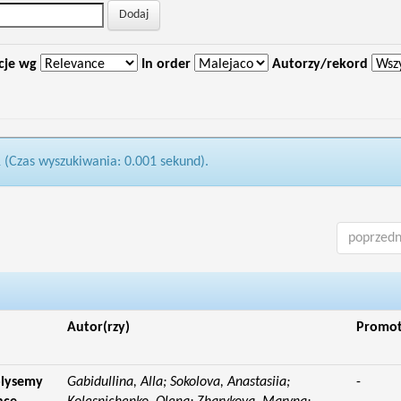
cje wg
In order
Autorzy/rekord
1 (Czas wyszukiwania: 0.001 sekund).
poprzedn
Autor(rzy)
Promo
olysemy
Gabidullina, Alla; Sokolova, Anastasiia;
-