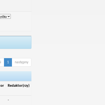
i
1
następny
tor
Redaktor(rzy)
-