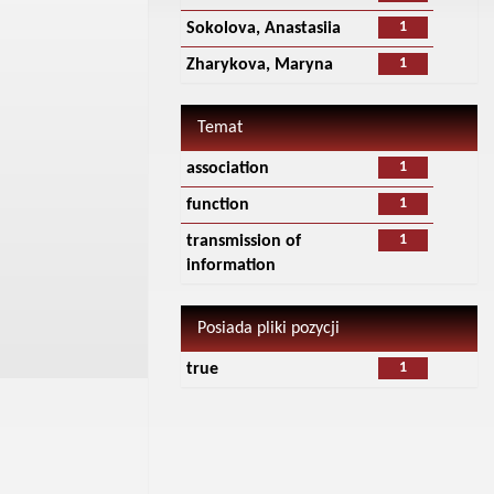
1
Sokolova, Anastasiia
1
Zharykova, Maryna
Temat
1
association
1
function
1
transmission of
information
Posiada pliki pozycji
1
true