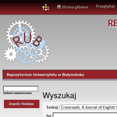
Przeglądaj:
Strona główna
Skip
R
navigation
Repozytorium Uniwersytetu w Białymstoku
Wyszukaj
Szukanie zaawansowane
Zespoły i Kolekcje
Szukaj:
for