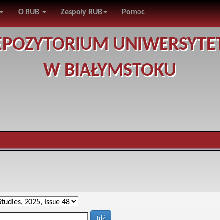
O RUB
Zespoły RUB
Pomoc
EPOZYTORIUM UNIWERSYTE
W BIAŁYMSTOKU