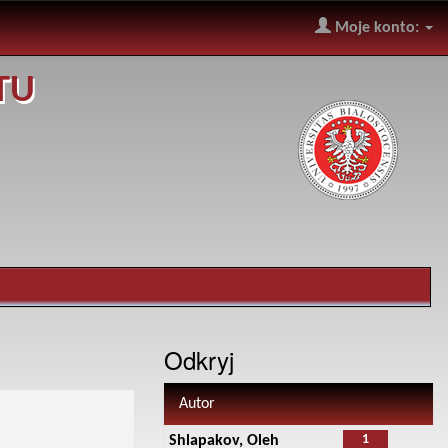
Moje konto:
TU
Odkryj
Autor
1
Shlapakov, Oleh