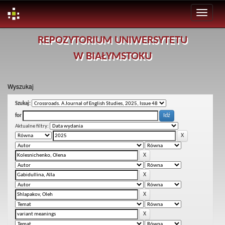
Skip
REPOZYTORIUM UNIWERSYTETU
navigation
W BIAŁYMSTOKU
Wyszukaj
Szukaj:
for
Aktualne filtry: