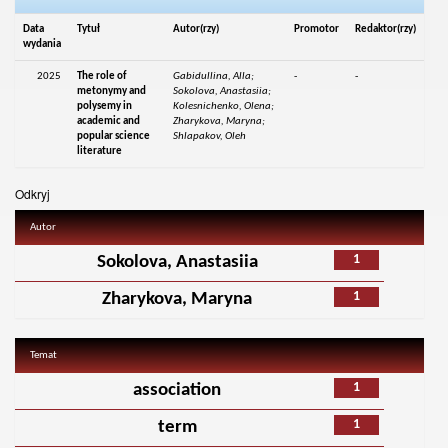
Data
Tytuł
Autor(rzy)
Promotor
Redaktor(rzy)
wydania
2025
The role of
Gabidullina, Alla;
-
-
metonymy and
Sokolova, Anastasiia;
polysemy in
Kolesnichenko, Olena;
academic and
Zharykova, Maryna;
popular science
Shlapakov, Oleh
literature
Odkryj
Autor
1
Sokolova, Anastasiia
1
Zharykova, Maryna
Temat
1
association
1
term