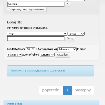
Rozpocznij nowe wyszukiwanie
Dodaj filtr:
Uzyj filtrów aby zagęścić wyszukiwanie.
Rezultaty/Strona
|
Sortuj pozycje wg
In order
Autorzy/rekord
Rezultaty 1-1 z 1 (Czas wyszukiwania: 0.001 sekund).
poprzedni
1
następny
Odsłon pozycji: