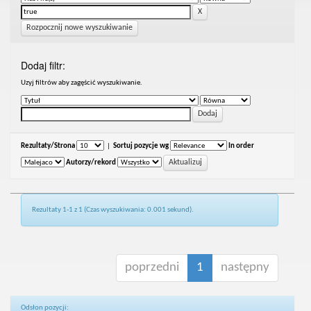
Rozpocznij nowe wyszukiwanie
Dodaj filtr:
Uzyj filtrów aby zagęścić wyszukiwanie.
Rezultaty/Strona
|
Sortuj pozycje wg
In order
Autorzy/rekord
Rezultaty 1-1 z 1 (Czas wyszukiwania: 0.001 sekund).
poprzedni
1
następny
Odsłon pozycji: