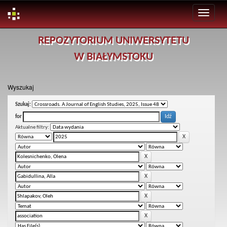
Skip
REPOZYTORIUM UNIWERSYTETU
navigation
W BIAŁYMSTOKU
Wyszukaj
Szukaj:
for
Aktualne filtry: