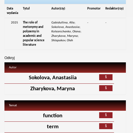
Data
Tytuł
Autor(rzy)
Promotor
Redaktor(rzy)
wydania
2025
The role of
Gabidullina, Alla;
-
-
metonymy and
Sokolova, Anastasiia;
polysemy in
Kolesnichenko, Olena;
academic and
Zharykova, Maryna;
popular science
Shlapakov, Oleh
literature
Odkryj
Autor
1
Sokolova, Anastasiia
1
Zharykova, Maryna
Temat
1
function
1
term