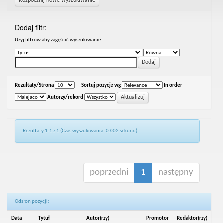
Rozpocznij nowe wyszukiwanie
Dodaj filtr:
Uzyj filtrów aby zagęścić wyszukiwanie.
Rezultaty/Strona
|
Sortuj pozycje wg
In order
Autorzy/rekord
Rezultaty 1-1 z 1 (Czas wyszukiwania: 0.002 sekund).
poprzedni
1
następny
Odsłon pozycji:
Data
Tytuł
Autor(rzy)
Promotor
Redaktor(rzy)