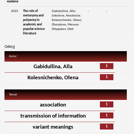
wydania
2025
The role of
Gabidullina, Alla;
-
-
metonymy and
Sokolova, Anastasiia;
polysemy in
Kolesnichenko, Olena;
academic and
Zharykova, Maryna;
popular science
Shlapakov, Oleh
literature
Odkryj
Autor
1
Gabidullina, Alla
1
Kolesnichenko, Olena
Temat
1
association
1
transmission of information
1
variant meanings