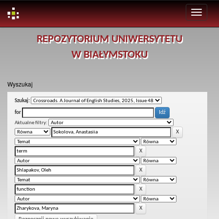
Skip
REPOZYTORIUM UNIWERSYTETU
navigation
W BIAŁYMSTOKU
Wyszukaj
Szukaj:
for
Aktualne filtry: