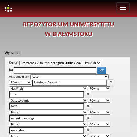
Skip
REPOZYTORIUM UNIWERSYTETU
navigation
W BIAŁYMSTOKU
Wyszukaj
Szukaj:
for
Aktualne filtry: