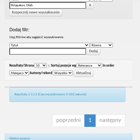
Rozpocznij nowe wyszukiwanie
Dodaj filtr:
Uzyj filtrów aby zagęścić wyszukiwanie.
Rezultaty/Strona
|
Sortuj pozycje wg
In order
Autorzy/rekord
Rezultaty 1-1 z 1 (Czas wyszukiwania: 0.002 sekund).
poprzedni
1
następny
Odsłon pozycji: