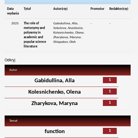
Data
Tytuł
Autor(rzy)
Promotor
Redaktor(rzy)
wydania
2025
The role of
Gabidullina, Alla;
-
-
metonymy and
Sokolova, Anastasiia;
polysemy in
Kolesnichenko, Olena;
academic and
Zharykova, Maryna;
popular science
Shlapakov, Oleh
literature
Odkryj
Autor
1
Gabidullina, Alla
1
Kolesnichenko, Olena
1
Zharykova, Maryna
Temat
1
function