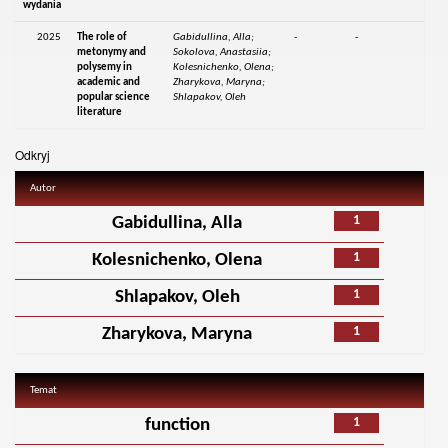
wydania
2025
The role of
Gabidullina, Alla;
-
-
metonymy and
Sokolova, Anastasiia;
polysemy in
Kolesnichenko, Olena;
academic and
Zharykova, Maryna;
popular science
Shlapakov, Oleh
literature
Odkryj
Autor
1
Gabidullina, Alla
1
Kolesnichenko, Olena
1
Shlapakov, Oleh
1
Zharykova, Maryna
Temat
1
function