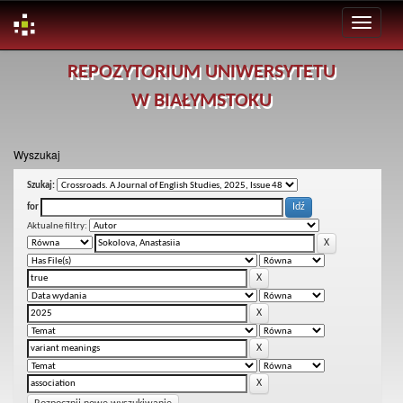
Skip
REPOZYTORIUM UNIWERSYTETU
navigation
W BIAŁYMSTOKU
Wyszukaj
Szukaj:
for
Aktualne filtry: