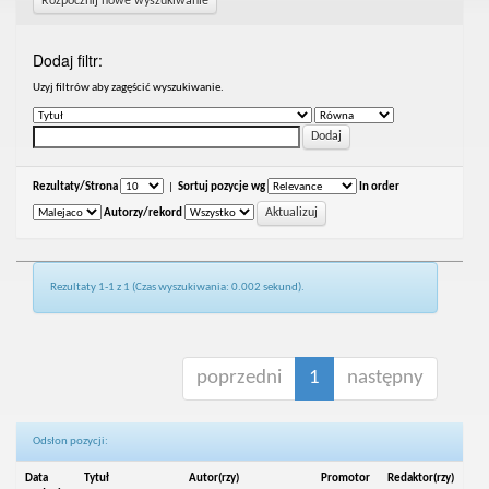
Rozpocznij nowe wyszukiwanie
Dodaj filtr:
Uzyj filtrów aby zagęścić wyszukiwanie.
Rezultaty/Strona
|
Sortuj pozycje wg
In order
Autorzy/rekord
Rezultaty 1-1 z 1 (Czas wyszukiwania: 0.002 sekund).
poprzedni
1
następny
Odsłon pozycji:
Data
Tytuł
Autor(rzy)
Promotor
Redaktor(rzy)