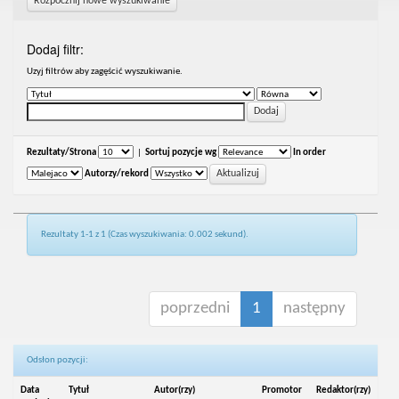
Rozpocznij nowe wyszukiwanie
Dodaj filtr:
Uzyj filtrów aby zagęścić wyszukiwanie.
Rezultaty/Strona
|
Sortuj pozycje wg
In order
Autorzy/rekord
Rezultaty 1-1 z 1 (Czas wyszukiwania: 0.002 sekund).
poprzedni
1
następny
Odsłon pozycji:
Data
Tytuł
Autor(rzy)
Promotor
Redaktor(rzy)