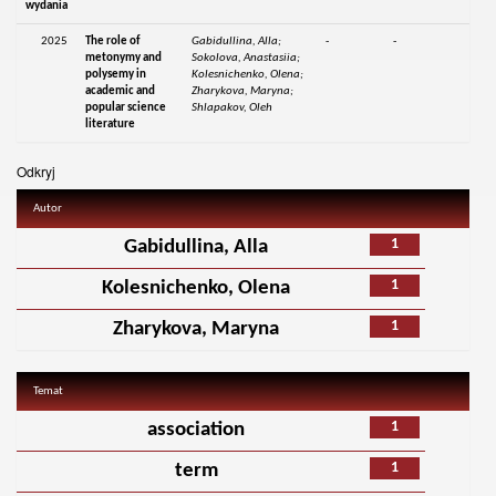
wydania
2025
The role of
Gabidullina, Alla;
-
-
metonymy and
Sokolova, Anastasiia;
polysemy in
Kolesnichenko, Olena;
academic and
Zharykova, Maryna;
popular science
Shlapakov, Oleh
literature
Odkryj
Autor
1
Gabidullina, Alla
1
Kolesnichenko, Olena
1
Zharykova, Maryna
Temat
1
association
1
term