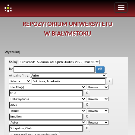
Skip
REPOZYTORIUM UNIWERSYTETU
navigation
W BIAŁYMSTOKU
Wyszukaj
Szukaj:
for
Aktualne filtry: