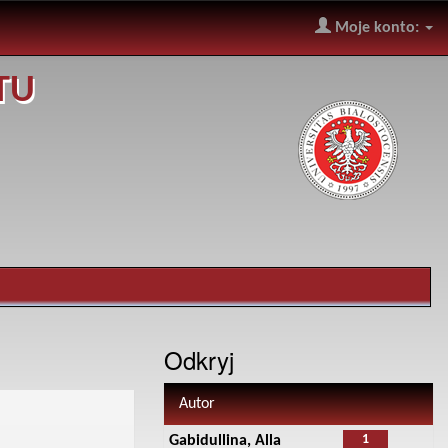
Moje konto:
TU
Odkryj
Autor
1
Gabidullina, Alla