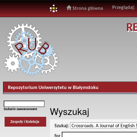
Przeglądaj:
Strona główna
Skip
R
navigation
Repozytorium Uniwersytetu w Białymstoku
Wyszukaj
Szukanie zaawansowane
Zespoły i Kolekcje
Szukaj:
for