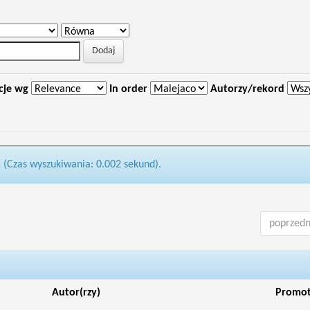
cje wg
In order
Autorzy/rekord
1 (Czas wyszukiwania: 0.002 sekund).
poprzedn
Autor(rzy)
Promo