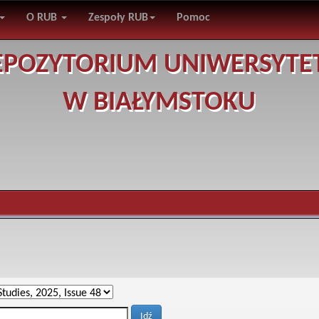
O RUB
Zespoły RUB
Pomoc
EPOZYTORIUM UNIWERSYTE
W BIAŁYMSTOKU