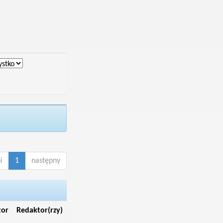
i
1
następny
tor
Redaktor(rzy)