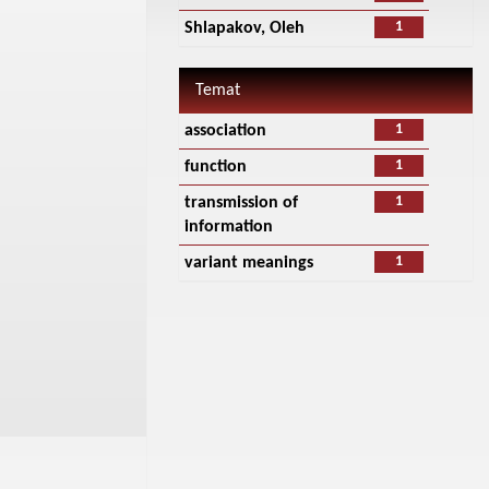
1
Shlapakov, Oleh
Temat
1
association
1
function
1
transmission of
information
1
variant meanings