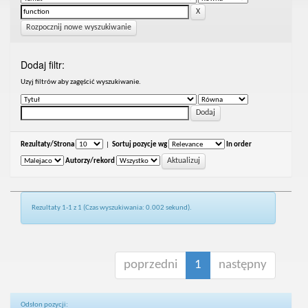
Rozpocznij nowe wyszukiwanie
Dodaj filtr:
Uzyj filtrów aby zagęścić wyszukiwanie.
Rezultaty/Strona
|
Sortuj pozycje wg
In order
Autorzy/rekord
Rezultaty 1-1 z 1 (Czas wyszukiwania: 0.002 sekund).
poprzedni
1
następny
Odsłon pozycji: