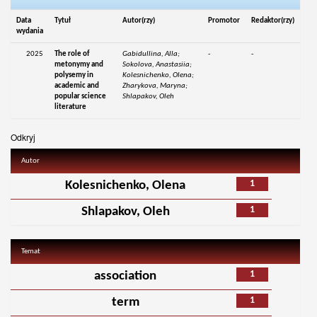
Data
Tytuł
Autor(rzy)
Promotor
Redaktor(rzy)
wydania
2025
The role of
Gabidullina, Alla;
-
-
metonymy and
Sokolova, Anastasiia;
polysemy in
Kolesnichenko, Olena;
academic and
Zharykova, Maryna;
popular science
Shlapakov, Oleh
literature
Odkryj
Autor
1
Kolesnichenko, Olena
1
Shlapakov, Oleh
Temat
1
association
1
term