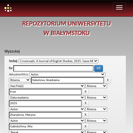
Skip
REPOZYTORIUM UNIWERSYTETU
navigation
W BIAŁYMSTOKU
Wyszukaj
Szukaj:
for
Aktualne filtry: