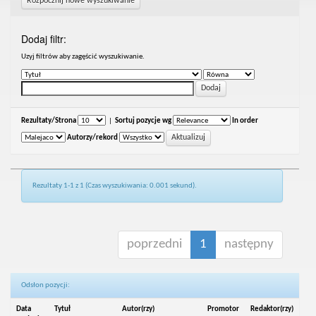
Rozpocznij nowe wyszukiwanie
Dodaj filtr:
Uzyj filtrów aby zagęścić wyszukiwanie.
Rezultaty/Strona
|
Sortuj pozycje wg
In order
Autorzy/rekord
Rezultaty 1-1 z 1 (Czas wyszukiwania: 0.001 sekund).
poprzedni
1
następny
Odsłon pozycji:
Data
Tytuł
Autor(rzy)
Promotor
Redaktor(rzy)