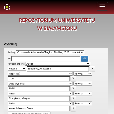
Skip
REPOZYTORIUM UNIWERSYTETU
navigation
W BIAŁYMSTOKU
Wyszukaj
Szukaj:
for
Aktualne filtry: