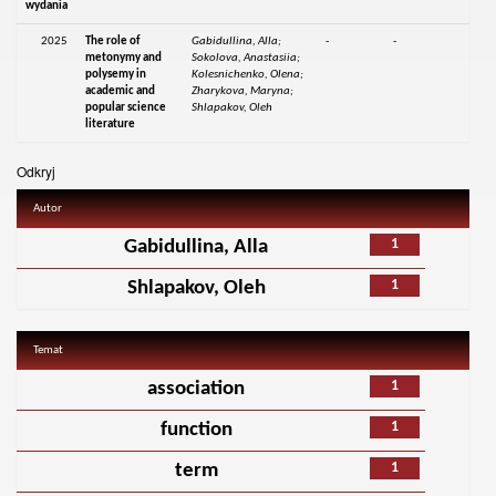
wydania
2025
The role of
Gabidullina, Alla;
-
-
metonymy and
Sokolova, Anastasiia;
polysemy in
Kolesnichenko, Olena;
academic and
Zharykova, Maryna;
popular science
Shlapakov, Oleh
literature
Odkryj
Autor
1
Gabidullina, Alla
1
Shlapakov, Oleh
Temat
1
association
1
function
1
term