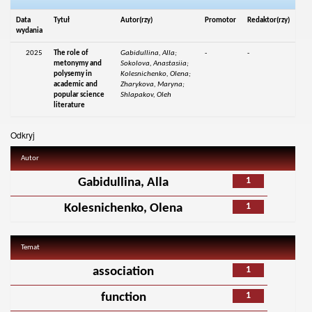
Data
Tytuł
Autor(rzy)
Promotor
Redaktor(rzy)
wydania
2025
The role of
Gabidullina, Alla;
-
-
metonymy and
Sokolova, Anastasiia;
polysemy in
Kolesnichenko, Olena;
academic and
Zharykova, Maryna;
popular science
Shlapakov, Oleh
literature
Odkryj
Autor
1
Gabidullina, Alla
1
Kolesnichenko, Olena
Temat
1
association
1
function