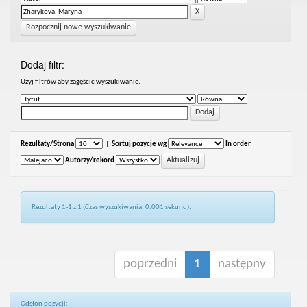
Rozpocznij nowe wyszukiwanie
Dodaj filtr:
Uzyj filtrów aby zagęścić wyszukiwanie.
Rezultaty/Strona
|
Sortuj pozycje wg
In order
Autorzy/rekord
Rezultaty 1-1 z 1 (Czas wyszukiwania: 0.001 sekund).
poprzedni
1
następny
Odsłon pozycji: