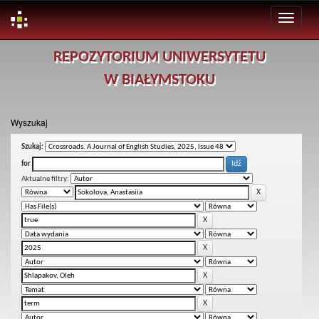
Skip
REPOZYTORIUM UNIWERSYTETU
navigation
W BIAŁYMSTOKU
Wyszukaj
Szukaj:
for
Aktualne filtry: