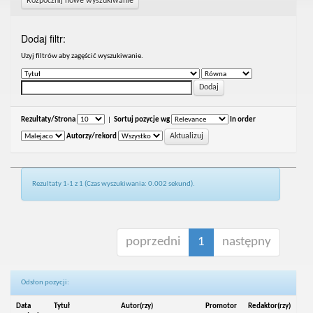
Rozpocznij nowe wyszukiwanie
Dodaj filtr:
Uzyj filtrów aby zagęścić wyszukiwanie.
Rezultaty/Strona
|
Sortuj pozycje wg
In order
Autorzy/rekord
Rezultaty 1-1 z 1 (Czas wyszukiwania: 0.002 sekund).
poprzedni
1
następny
Odsłon pozycji:
Data
Tytuł
Autor(rzy)
Promotor
Redaktor(rzy)