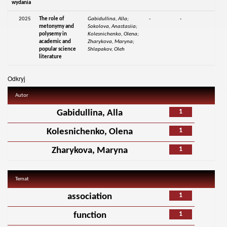
wydania
2025
The role of
Gabidullina, Alla;
-
-
metonymy and
Sokolova, Anastasiia;
polysemy in
Kolesnichenko, Olena;
academic and
Zharykova, Maryna;
popular science
Shlapakov, Oleh
literature
Odkryj
Autor
1
Gabidullina, Alla
1
Kolesnichenko, Olena
1
Zharykova, Maryna
Temat
1
association
1
function