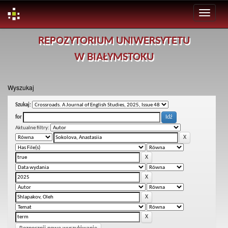
Skip
REPOZYTORIUM UNIWERSYTETU
navigation
W BIAŁYMSTOKU
Wyszukaj
Szukaj:
for
Aktualne filtry: