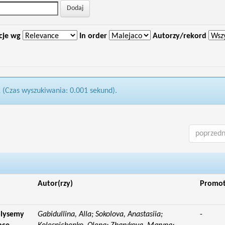
cje wg
In order
Autorzy/rekord
1 (Czas wyszukiwania: 0.001 sekund).
poprzedn
Autor(rzy)
Promo
olysemy
Gabidullina, Alla; Sokolova, Anastasiia;
-