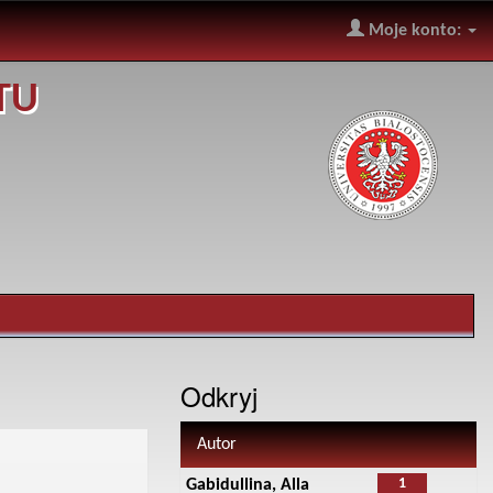
Moje konto:
TU
Odkryj
Autor
1
Gabidullina, Alla