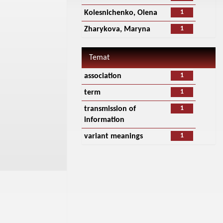
1
Kolesnichenko, Olena
1
Zharykova, Maryna
Temat
1
association
1
term
1
transmission of
information
1
variant meanings