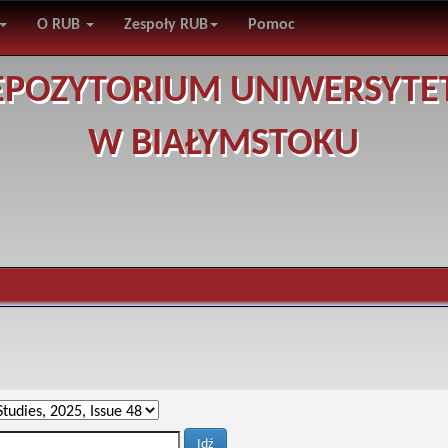
O RUB
Zespoły RUB
Pomoc
EPOZYTORIUM UNIWERSYTE
W BIAŁYMSTOKU