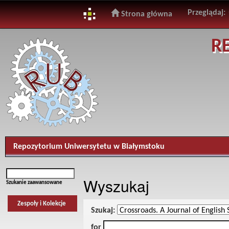
Przeglądaj:
Strona główna
Skip
R
navigation
Repozytorium Uniwersytetu w Białymstoku
Wyszukaj
Szukanie zaawansowane
Zespoły i Kolekcje
Szukaj:
for