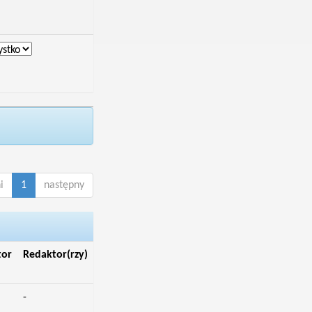
i
1
następny
tor
Redaktor(rzy)
-