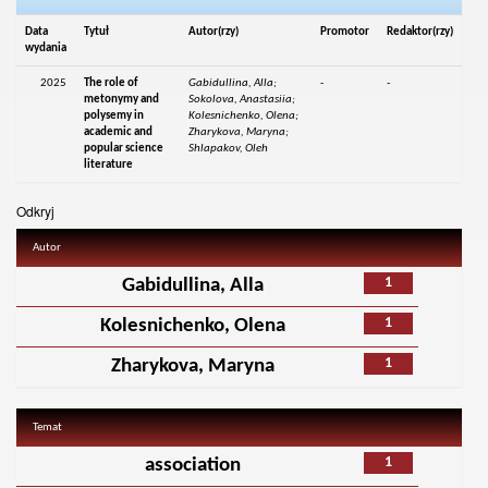
Data
Tytuł
Autor(rzy)
Promotor
Redaktor(rzy)
wydania
2025
The role of
Gabidullina, Alla;
-
-
metonymy and
Sokolova, Anastasiia;
polysemy in
Kolesnichenko, Olena;
academic and
Zharykova, Maryna;
popular science
Shlapakov, Oleh
literature
Odkryj
Autor
1
Gabidullina, Alla
1
Kolesnichenko, Olena
1
Zharykova, Maryna
Temat
1
association