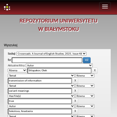
Skip
REPOZYTORIUM UNIWERSYTETU
navigation
W BIAŁYMSTOKU
Wyszukaj
Szukaj:
for
Aktualne filtry: