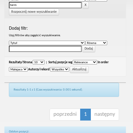
Rozpocznij nowe wyszukiwanie
Dodaj filtr:
Uzyj filtrów aby zagęścić wyszukiwanie.
Rezultaty/Strona
|
Sortuj pozycje wg
In order
Autorzy/rekord
Rezultaty 1-1 z 1 (Czas wyszukiwania: 0.001 sekund).
poprzedni
1
następny
Odsłon pozycji: