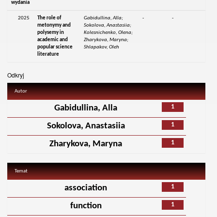
wydania
2025
The role of
Gabidullina, Alla;
-
-
metonymy and
Sokolova, Anastasiia;
polysemy in
Kolesnichenko, Olena;
academic and
Zharykova, Maryna;
popular science
Shlapakov, Oleh
literature
Odkryj
Autor
1
Gabidullina, Alla
1
Sokolova, Anastasiia
1
Zharykova, Maryna
Temat
1
association
1
function