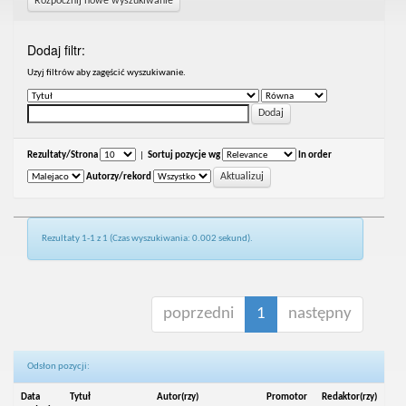
Rozpocznij nowe wyszukiwanie
Dodaj filtr:
Uzyj filtrów aby zagęścić wyszukiwanie.
Rezultaty/Strona
|
Sortuj pozycje wg
In order
Autorzy/rekord
Rezultaty 1-1 z 1 (Czas wyszukiwania: 0.002 sekund).
poprzedni
1
następny
Odsłon pozycji:
Data
Tytuł
Autor(rzy)
Promotor
Redaktor(rzy)