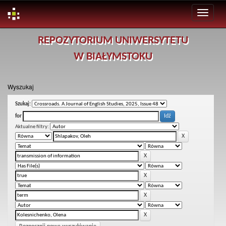
Skip
REPOZYTORIUM UNIWERSYTETU
navigation
W BIAŁYMSTOKU
Wyszukaj
Szukaj:
for
Aktualne filtry: