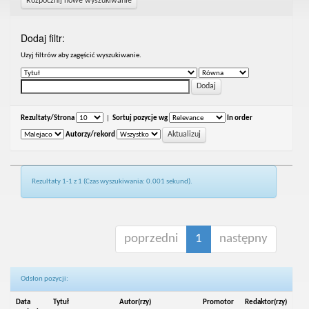
Rozpocznij nowe wyszukiwanie
Dodaj filtr:
Uzyj filtrów aby zagęścić wyszukiwanie.
Rezultaty/Strona
|
Sortuj pozycje wg
In order
Autorzy/rekord
Rezultaty 1-1 z 1 (Czas wyszukiwania: 0.001 sekund).
poprzedni
1
następny
Odsłon pozycji:
Data
Tytuł
Autor(rzy)
Promotor
Redaktor(rzy)