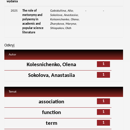
wydania
2025
The role of
Gabidullina, Alla;
-
-
metonymy and
Sokolova, Anastasiia;
polysemy in
Kolesnichenko, Olena;
academic and
Zharykova, Maryna;
popular science
Shlapakov, Oleh
literature
Odkryj
Autor
1
Kolesnichenko, Olena
1
Sokolova, Anastasiia
Temat
1
association
1
function
1
term