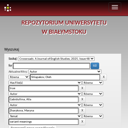
Skip
REPOZYTORIUM UNIWERSYTETU
navigation
W BIAŁYMSTOKU
Wyszukaj
Szukaj:
for
Aktualne filtry: