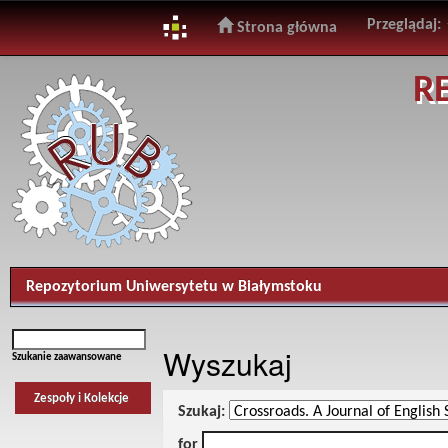
Przeglądaj:
Strona główna
Skip
R
navigation
Repozytorium Uniwersytetu w Białymstoku
Wyszukaj
Szukanie zaawansowane
Zespoły i Kolekcje
Szukaj:
for