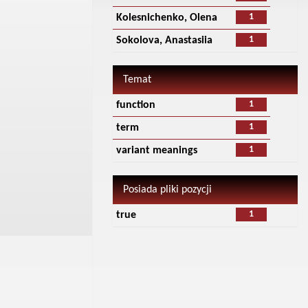
1
Kolesnichenko, Olena
1
Sokolova, Anastasiia
Temat
1
function
1
term
1
variant meanings
Posiada pliki pozycji
1
true