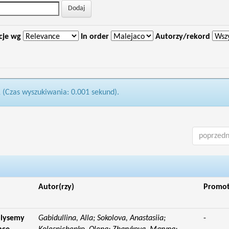
cje wg
In order
Autorzy/rekord
1 (Czas wyszukiwania: 0.001 sekund).
poprzedn
Autor(rzy)
Promo
olysemy
Gabidullina, Alla; Sokolova, Anastasiia;
-