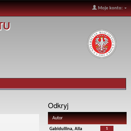
Moje konto:
TU
Odkryj
Autor
1
Gabidullina, Alla