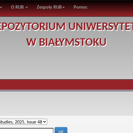
O RUB
Zespoły RUB
Pomoc
EPOZYTORIUM UNIWERSYTE
W BIAŁYMSTOKU