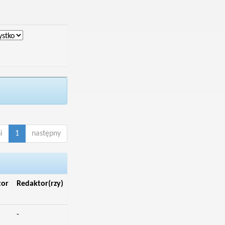
i
1
następny
tor
Redaktor(rzy)
-