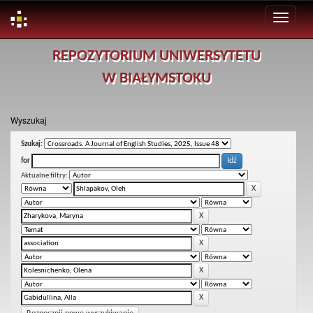
Skip
REPOZYTORIUM UNIWERSYTETU
navigation
W BIAŁYMSTOKU
Wyszukaj
Szukaj:
for
Aktualne filtry: