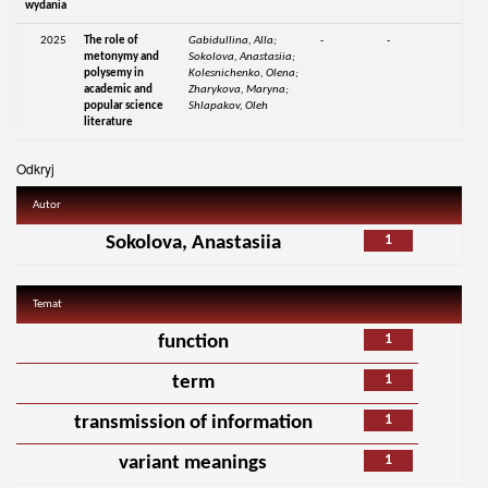
wydania
2025
The role of
Gabidullina, Alla;
-
-
metonymy and
Sokolova, Anastasiia;
polysemy in
Kolesnichenko, Olena;
academic and
Zharykova, Maryna;
popular science
Shlapakov, Oleh
literature
Odkryj
Autor
1
Sokolova, Anastasiia
Temat
1
function
1
term
1
transmission of information
1
variant meanings