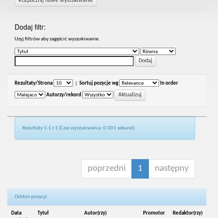
Rozpocznij nowe wyszukiwanie
Dodaj filtr:
Uzyj filtrów aby zagęścić wyszukiwanie.
Rezultaty/Strona
|
Sortuj pozycje wg
In order
Autorzy/rekord
Rezultaty 1-1 z 1 (Czas wyszukiwania: 0.001 sekund).
poprzedni
1
następny
Odsłon pozycji:
Data
Tytuł
Autor(rzy)
Promotor
Redaktor(rzy)