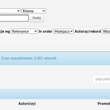
cje wg
In order
Autorzy/rekord
1 (Czas wyszukiwania: 0.001 sekund).
poprzedn
Autor(rzy)
Promo