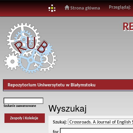
Przeglądaj:
Strona główna
Skip
R
navigation
Repozytorium Uniwersytetu w Białymstoku
Wyszukaj
Szukanie zaawansowane
Zespoły i Kolekcje
Szukaj:
for