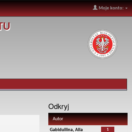
Moje konto:
TU
Odkryj
Autor
1
Gabidullina, Alla