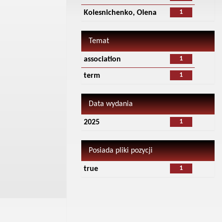
1
Kolesnichenko, Olena
Temat
1
association
1
term
Data wydania
1
2025
Posiada pliki pozycji
1
true