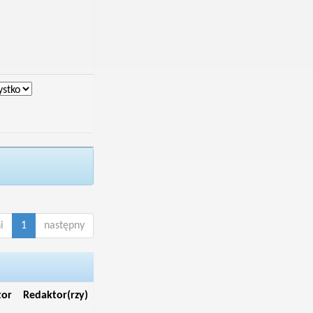
i
1
następny
tor
Redaktor(rzy)