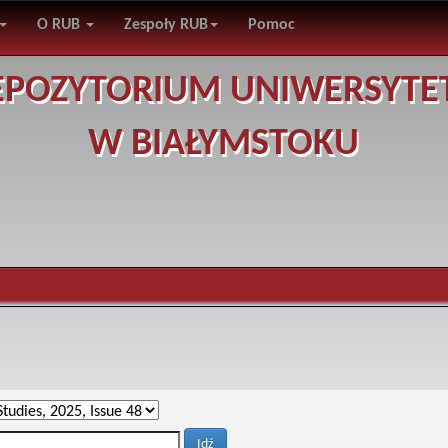
O RUB
Zespoły RUB
Pomoc
EPOZYTORIUM UNIWERSYTE
W BIAŁYMSTOKU