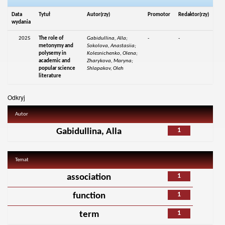
Data
Tytuł
Autor(rzy)
Promotor
Redaktor(rzy)
wydania
2025
The role of
Gabidullina, Alla;
-
-
metonymy and
Sokolova, Anastasiia;
polysemy in
Kolesnichenko, Olena;
academic and
Zharykova, Maryna;
popular science
Shlapakov, Oleh
literature
Odkryj
Autor
1
Gabidullina, Alla
Temat
1
association
1
function
1
term