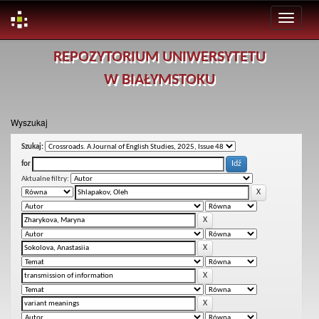
Skip
REPOZYTORIUM UNIWERSYTETU
navigation
W BIAŁYMSTOKU
Wyszukaj
Szukaj:
for
Aktualne filtry: