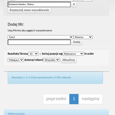
Rozpocznij nowe wyszukiwanie
Dodaj filtr:
Uzyj filtrów aby zagęścić wyszukiwanie.
Rezultaty/Strona
|
Sortuj pozycje wg
In order
Autorzy/rekord
Rezultaty 1-1 z 1 (Czas wyszukiwania: 0.001 sekund).
poprzedni
1
następny
Odsłon pozycji: