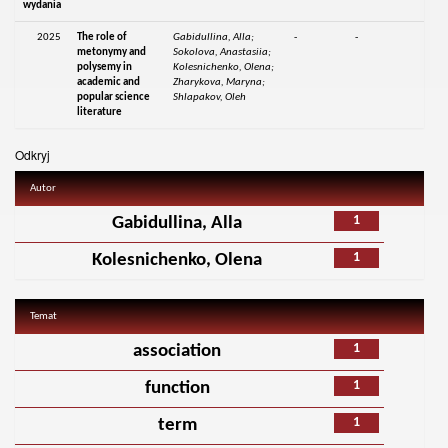
wydania
2025
The role of
Gabidullina, Alla;
-
-
metonymy and
Sokolova, Anastasiia;
polysemy in
Kolesnichenko, Olena;
academic and
Zharykova, Maryna;
popular science
Shlapakov, Oleh
literature
Odkryj
Autor
1
Gabidullina, Alla
1
Kolesnichenko, Olena
Temat
1
association
1
function
1
term