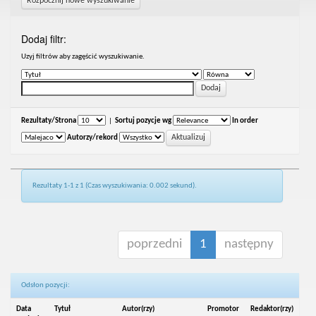
Rozpocznij nowe wyszukiwanie
Dodaj filtr:
Uzyj filtrów aby zagęścić wyszukiwanie.
Rezultaty/Strona
|
Sortuj pozycje wg
In order
Autorzy/rekord
Rezultaty 1-1 z 1 (Czas wyszukiwania: 0.002 sekund).
poprzedni
1
następny
Odsłon pozycji:
Data
Tytuł
Autor(rzy)
Promotor
Redaktor(rzy)