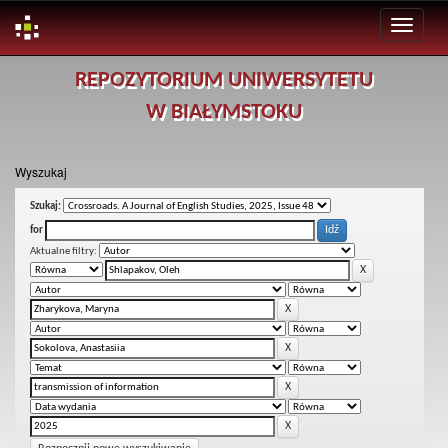
Skip
REPOZYTORIUM UNIWERSYTETU
navigation
W BIAŁYMSTOKU
Wyszukaj
Szukaj:
for
Aktualne filtry: