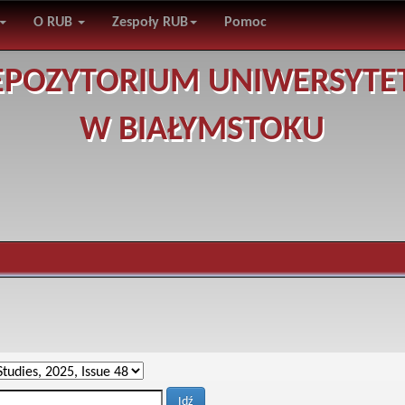
O RUB
Zespoły RUB
Pomoc
EPOZYTORIUM UNIWERSYTE
W BIAŁYMSTOKU