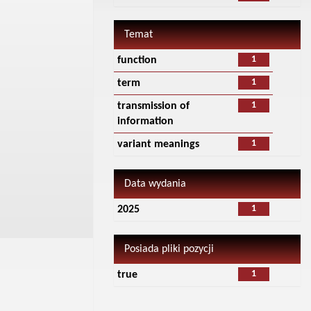
Temat
1
function
1
term
1
transmission of
information
1
variant meanings
Data wydania
1
2025
Posiada pliki pozycji
1
true