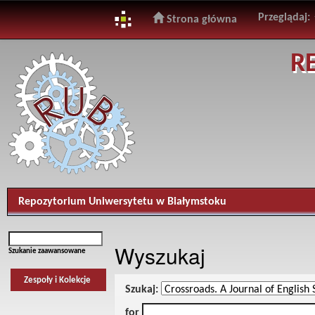
Przeglądaj:
Strona główna
Skip
R
navigation
Repozytorium Uniwersytetu w Białymstoku
Wyszukaj
Szukanie zaawansowane
Zespoły i Kolekcje
Szukaj:
for