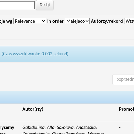
cje wg
In order
Autorzy/rekord
1 (Czas wyszukiwania: 0.002 sekund).
poprzedn
Autor(rzy)
Promo
olysemy
Gabidullina, Alla; Sokolova, Anastasiia;
-