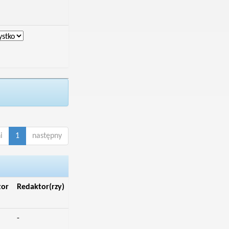
i
1
następny
tor
Redaktor(rzy)
-