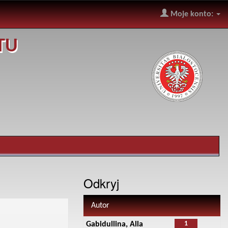
Moje konto:
TU
Odkryj
Autor
1
Gabidullina, Alla