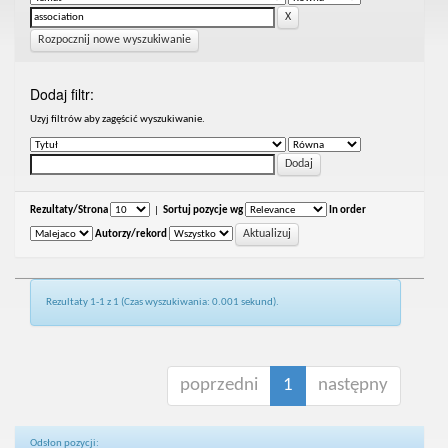
Rozpocznij nowe wyszukiwanie
Dodaj filtr:
Uzyj filtrów aby zagęścić wyszukiwanie.
Rezultaty/Strona
|
Sortuj pozycje wg
In order
Autorzy/rekord
Rezultaty 1-1 z 1 (Czas wyszukiwania: 0.001 sekund).
poprzedni
1
następny
Odsłon pozycji: