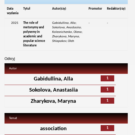
Data
Tytuł
Autor(rzy)
Promotor
Redaktor(rzy)
wydania
2025
The role of
Gabidullina, Alla;
-
-
metonymy and
Sokolova, Anastasiia;
polysemy in
Kolesnichenko, Olena;
academic and
Zharykova, Maryna;
popular science
Shlapakov, Oleh
literature
Odkryj
Autor
1
Gabidullina, Alla
1
Sokolova, Anastasiia
1
Zharykova, Maryna
Temat
1
association