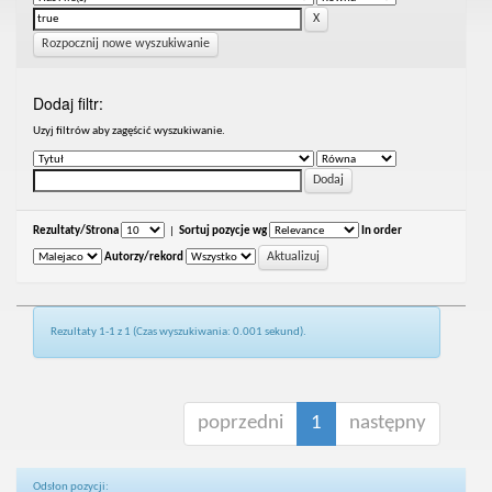
Rozpocznij nowe wyszukiwanie
Dodaj filtr:
Uzyj filtrów aby zagęścić wyszukiwanie.
Rezultaty/Strona
|
Sortuj pozycje wg
In order
Autorzy/rekord
Rezultaty 1-1 z 1 (Czas wyszukiwania: 0.001 sekund).
poprzedni
1
następny
Odsłon pozycji: