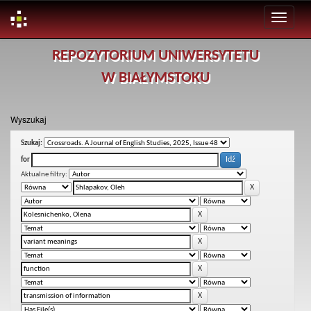
Skip
REPOZYTORIUM UNIWERSYTETU
navigation
W BIAŁYMSTOKU
Wyszukaj
Szukaj:
for
Aktualne filtry: