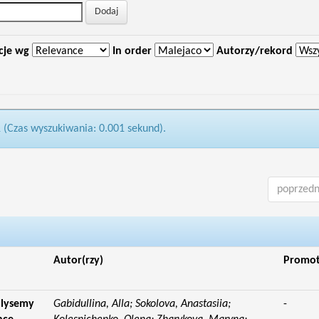
cje wg
In order
Autorzy/rekord
1 (Czas wyszukiwania: 0.001 sekund).
poprzedn
Autor(rzy)
Promo
olysemy
Gabidullina, Alla; Sokolova, Anastasiia;
-