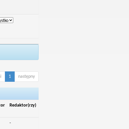
i
1
następny
tor
Redaktor(rzy)
-