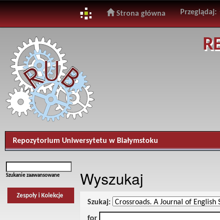
Przeglądaj:
Strona główna
Skip
R
navigation
Repozytorium Uniwersytetu w Białymstoku
Wyszukaj
Szukanie zaawansowane
Zespoły i Kolekcje
Szukaj:
for