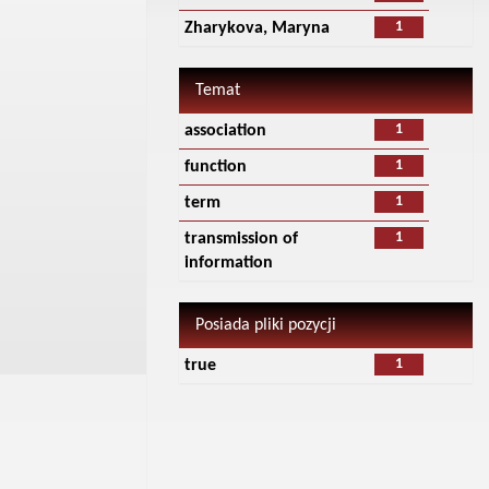
1
Zharykova, Maryna
Temat
1
association
1
function
1
term
1
transmission of
information
Posiada pliki pozycji
1
true