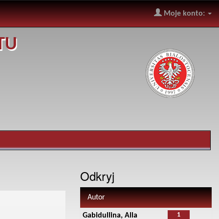
Moje konto:
TU
Odkryj
Autor
1
Gabidullina, Alla