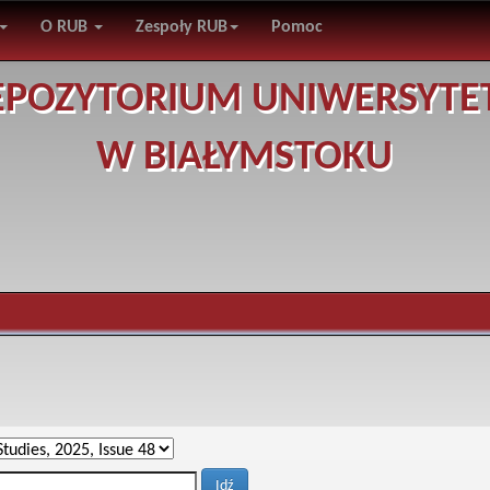
O RUB
Zespoły RUB
Pomoc
EPOZYTORIUM UNIWERSYTE
W BIAŁYMSTOKU