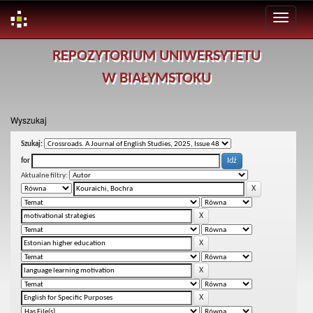
Skip
REPOZYTORIUM UNIWERSYTETU
navigation
W BIAŁYMSTOKU
Wyszukaj
Szukaj:
for
Aktualne filtry: