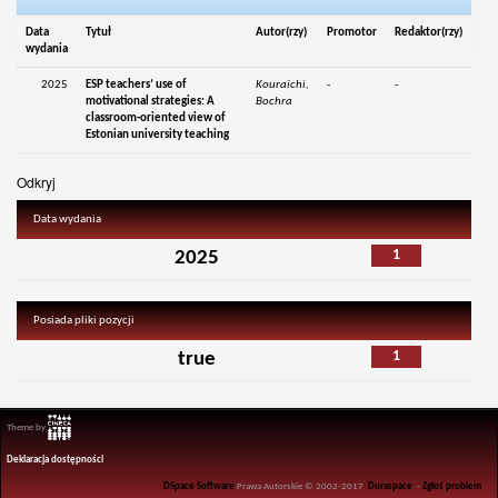
Data
Tytuł
Autor(rzy)
Promotor
Redaktor(rzy)
wydania
2025
ESP teachers’ use of
Kouraïchi,
-
-
motivational strategies: A
Bochra
classroom-oriented view of
Estonian university teaching
Odkryj
Data wydania
1
2025
Posiada pliki pozycji
1
true
Theme by
Deklaracja dostępności
DSpace Software
Prawa Autorskie © 2002-2017
Duraspace
-
Zgłoś problem