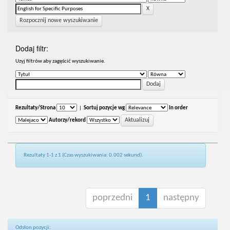
Rozpocznij nowe wyszukiwanie
Dodaj filtr:
Uzyj filtrów aby zagęścić wyszukiwanie.
Rezultaty/Strona
|
Sortuj pozycje wg
In order
Autorzy/rekord
Rezultaty 1-1 z 1 (Czas wyszukiwania: 0.002 sekund).
poprzedni
1
następny
Odsłon pozycji: