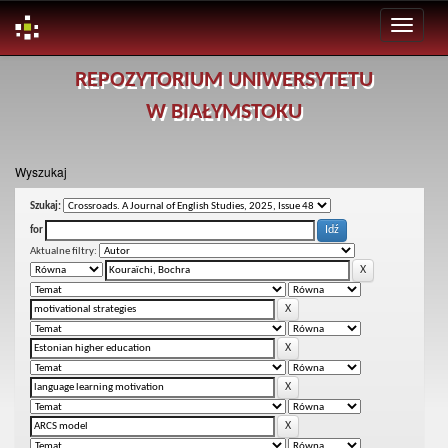
Skip
REPOZYTORIUM UNIWERSYTETU
navigation
W BIAŁYMSTOKU
Wyszukaj
Szukaj:
for
Aktualne filtry: