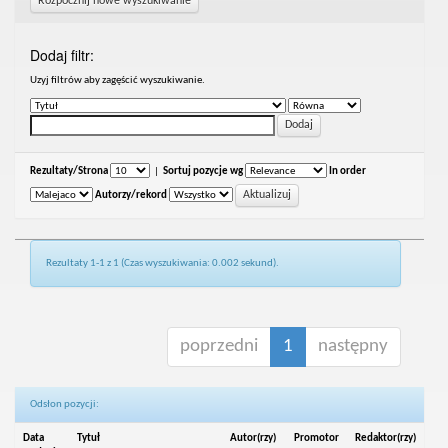
Rozpocznij nowe wyszukiwanie
Dodaj filtr:
Uzyj filtrów aby zagęścić wyszukiwanie.
Rezultaty/Strona
|
Sortuj pozycje wg
In order
Autorzy/rekord
Rezultaty 1-1 z 1 (Czas wyszukiwania: 0.002 sekund).
poprzedni
1
następny
Odsłon pozycji:
Data
Tytuł
Autor(rzy)
Promotor
Redaktor(rzy)