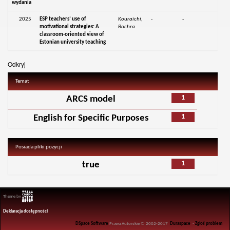
wydania
2025
ESP teachers’ use of
Kouraïchi,
-
-
motivational strategies: A
Bochra
classroom-oriented view of
Estonian university teaching
Odkryj
Temat
1
ARCS model
1
English for Specific Purposes
Posiada pliki pozycji
1
true
Theme by
Deklaracja dostępności
DSpace Software
Prawa Autorskie © 2002-2017
Duraspace
-
Zgłoś problem