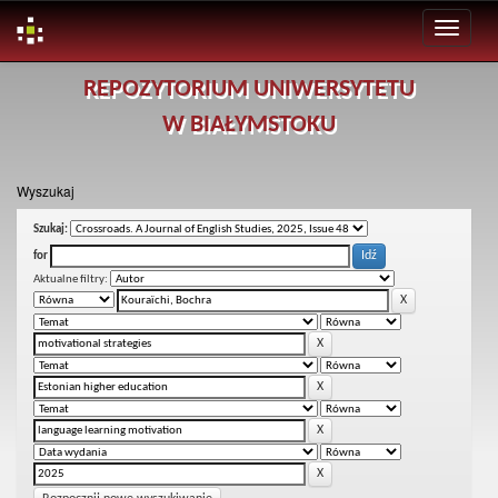
Skip
REPOZYTORIUM UNIWERSYTETU
navigation
W BIAŁYMSTOKU
Wyszukaj
Szukaj:
for
Aktualne filtry: