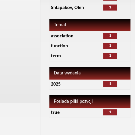
1
Shlapakov, Oleh
Temat
1
association
1
function
1
term
Data wydania
1
2025
Posiada pliki pozycji
1
true