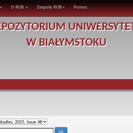
O RUB
Zespoły RUB
Pomoc
EPOZYTORIUM UNIWERSYTE
W BIAŁYMSTOKU