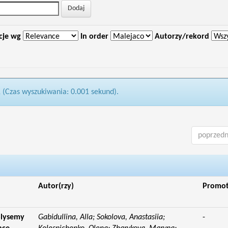
cje wg
In order
Autorzy/rekord
1 (Czas wyszukiwania: 0.001 sekund).
poprzedn
Autor(rzy)
Promo
olysemy
Gabidullina, Alla; Sokolova, Anastasiia;
-