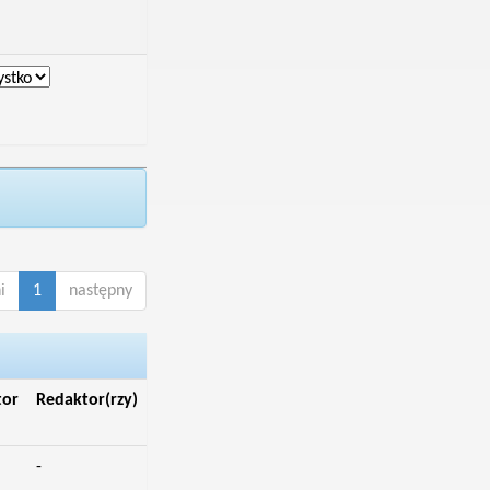
i
1
następny
tor
Redaktor(rzy)
-