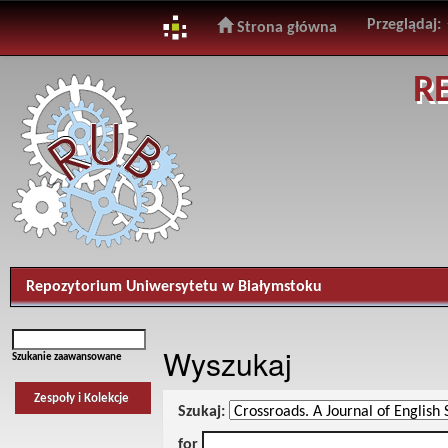
Przeglądaj:
Strona główna
Skip
R
navigation
Repozytorium Uniwersytetu w Białymstoku
Wyszukaj
Szukanie zaawansowane
Zespoły i Kolekcje
Szukaj:
for