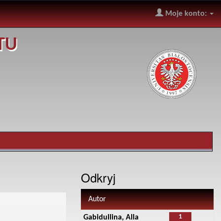
Moje konto:
TU
Odkryj
Autor
1
Gabidullina, Alla