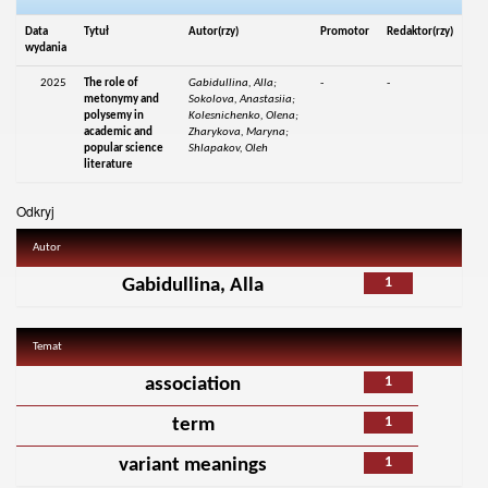
Data
Tytuł
Autor(rzy)
Promotor
Redaktor(rzy)
wydania
2025
The role of
Gabidullina, Alla;
-
-
metonymy and
Sokolova, Anastasiia;
polysemy in
Kolesnichenko, Olena;
academic and
Zharykova, Maryna;
popular science
Shlapakov, Oleh
literature
Odkryj
Autor
1
Gabidullina, Alla
Temat
1
association
1
term
1
variant meanings