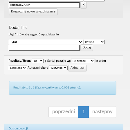
Rozpocznij nowe wyszukiwanie
Dodaj filtr:
Uzyj filtrów aby zagęścić wyszukiwanie.
Rezultaty/Strona
|
Sortuj pozycje wg
In order
Autorzy/rekord
Rezultaty 1-1 z 1 (Czas wyszukiwania: 0.001 sekund).
poprzedni
1
następny
Odsłon pozycji: