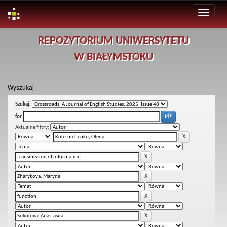
Skip
REPOZYTORIUM UNIWERSYTETU
navigation
W BIAŁYMSTOKU
Wyszukaj
Szukaj:
for
Aktualne filtry: