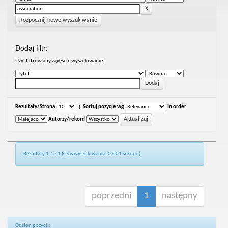
Rozpocznij nowe wyszukiwanie
Dodaj filtr:
Uzyj filtrów aby zagęścić wyszukiwanie.
Rezultaty/Strona
|
Sortuj pozycje wg
In order
Autorzy/rekord
Rezultaty 1-1 z 1 (Czas wyszukiwania: 0.001 sekund).
poprzedni
1
następny
Odsłon pozycji: