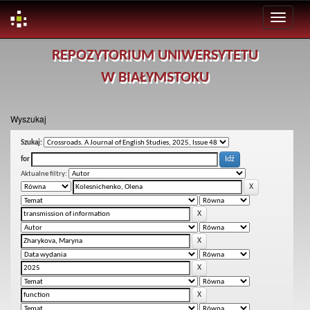
Skip
REPOZYTORIUM UNIWERSYTETU
navigation
W BIAŁYMSTOKU
Wyszukaj
Szukaj:
for
Aktualne filtry: