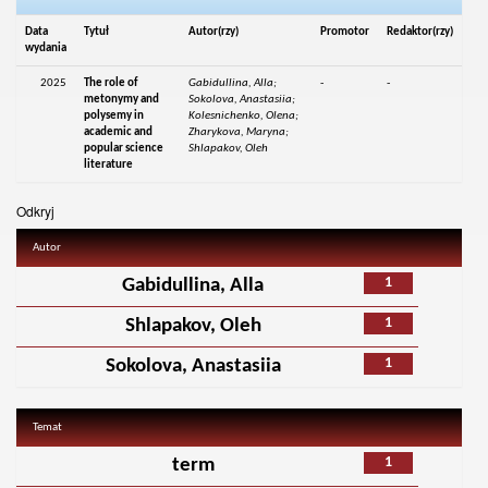
Data
Tytuł
Autor(rzy)
Promotor
Redaktor(rzy)
wydania
2025
The role of
Gabidullina, Alla;
-
-
metonymy and
Sokolova, Anastasiia;
polysemy in
Kolesnichenko, Olena;
academic and
Zharykova, Maryna;
popular science
Shlapakov, Oleh
literature
Odkryj
Autor
1
Gabidullina, Alla
1
Shlapakov, Oleh
1
Sokolova, Anastasiia
Temat
1
term