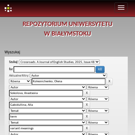
Skip
REPOZYTORIUM UNIWERSYTETU
navigation
W BIAŁYMSTOKU
Wyszukaj
Szukaj:
for
Aktualne filtry: