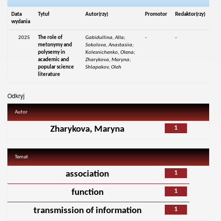
Data
Tytuł
Autor(rzy)
Promotor
Redaktor(rzy)
wydania
2025
The role of
Gabidullina, Alla;
-
-
metonymy and
Sokolova, Anastasiia;
polysemy in
Kolesnichenko, Olena;
academic and
Zharykova, Maryna;
popular science
Shlapakov, Oleh
literature
Odkryj
Autor
1
Zharykova, Maryna
Temat
1
association
1
function
1
transmission of information