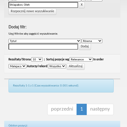
Rozpocznij nowe wyszukiwanie
Dodaj filtr:
Uzyj filtrów aby zagęścić wyszukiwanie.
Rezultaty/Strona
|
Sortuj pozycje wg
In order
Autorzy/rekord
Rezultaty 1-1 z 1 (Czas wyszukiwania: 0.001 sekund).
poprzedni
1
następny
Odsłon pozycji: