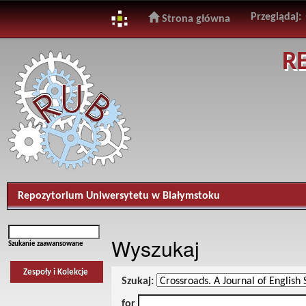
Przeglądaj:
Strona główna
Skip
R
navigation
Repozytorium Uniwersytetu w Białymstoku
Wyszukaj
Szukanie zaawansowane
Zespoły i Kolekcje
Szukaj:
for