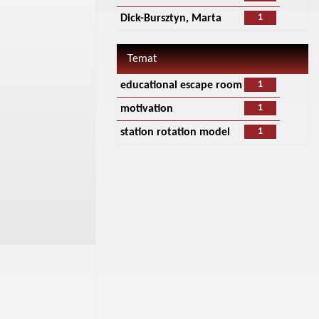
1
Dick-Bursztyn, Marta
Temat
1
educational escape room
1
motivation
1
station rotation model