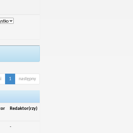
i
1
następny
tor
Redaktor(rzy)
-