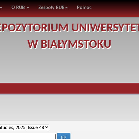
O RUB
Zespoły RUB
Pomoc
EPOZYTORIUM UNIWERSYTE
W BIAŁYMSTOKU