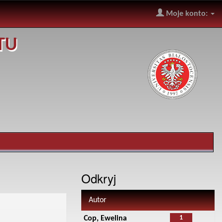
Moje konto:
TU
Odkryj
Autor
1
Cop, Ewelina