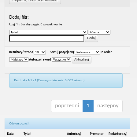
Rozpocznij nowe wyszukiwanie
Dodaj filtr:
Uzyj filtrów aby zagęścić wyszukiwanie.
Rezultaty/Strona
|
Sortuj pozycje wg
In order
Autorzy/rekord
Rezultaty 1-1 z 1 (Czas wyszukiwania: 0.002 sekund).
poprzedni
1
następny
Odsłon pozycji:
Data
Tytuł
Autor(rzy)
Promotor
Redaktor(rzy)