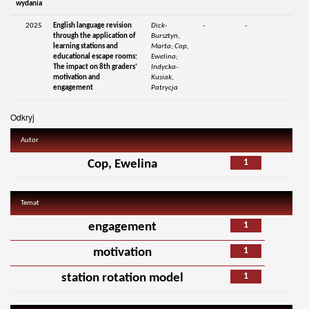
wydania
2025
English language revision
Dick-
-
-
through the application of
Bursztyn,
learning stations and
Marta; Cop,
educational escape rooms:
Ewelina;
The impact on 8th graders’
Indycka-
motivation and
Kusiak,
engagement
Patrycja
Odkryj
Autor
1
Cop, Ewelina
Temat
1
engagement
1
motivation
1
station rotation model