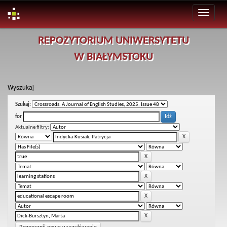
Skip
REPOZYTORIUM UNIWERSYTETU
navigation
W BIAŁYMSTOKU
Wyszukaj
Szukaj:
for
Aktualne filtry: