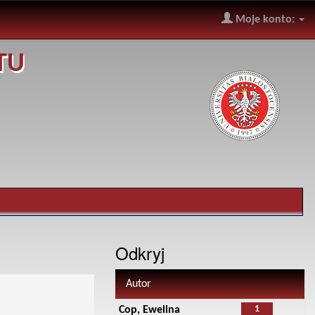
Moje konto:
TU
Odkryj
Autor
1
Cop, Ewelina