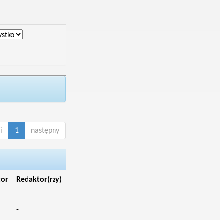
i
1
następny
tor
Redaktor(rzy)
-