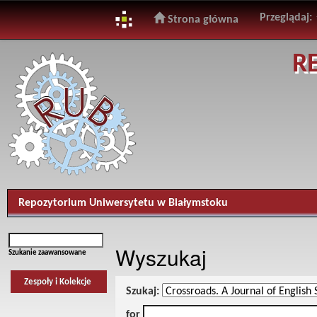
Przeglądaj:
Strona główna
Skip
R
navigation
Repozytorium Uniwersytetu w Białymstoku
Wyszukaj
Szukanie zaawansowane
Zespoły i Kolekcje
Szukaj:
for