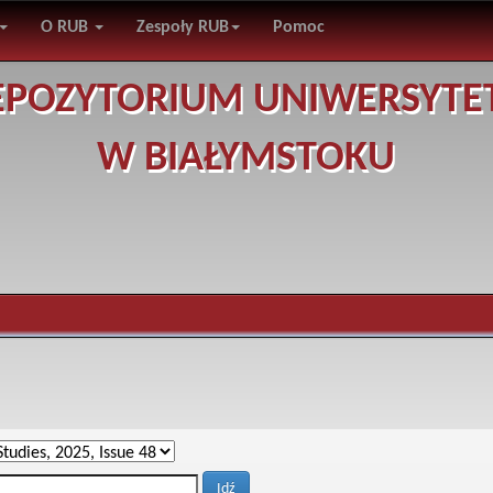
O RUB
Zespoły RUB
Pomoc
EPOZYTORIUM UNIWERSYTE
W BIAŁYMSTOKU