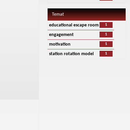
Temat
1
educational escape room
1
engagement
1
motivation
1
station rotation model