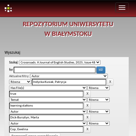
Skip
REPOZYTORIUM UNIWERSYTETU
navigation
W BIAŁYMSTOKU
Wyszukaj
Szukaj:
for
Aktualne filtry: