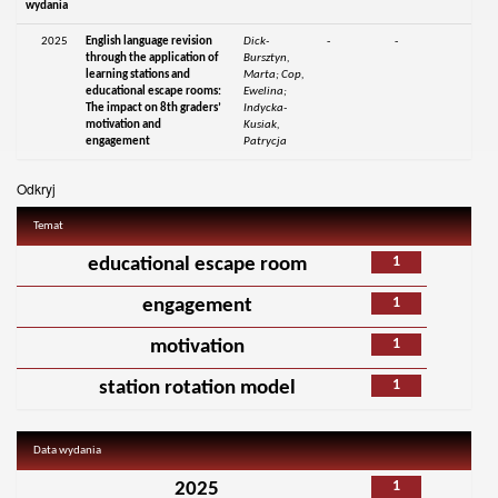
wydania
2025
English language revision
Dick-
-
-
through the application of
Bursztyn,
learning stations and
Marta; Cop,
educational escape rooms:
Ewelina;
The impact on 8th graders’
Indycka-
motivation and
Kusiak,
engagement
Patrycja
Odkryj
Temat
1
educational escape room
1
engagement
1
motivation
1
station rotation model
Data wydania
1
2025