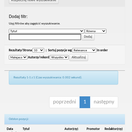
Rozpocznij nowe wyszukiwanie
Dodaj filtr:
Uzyj filtrów aby zagęścić wyszukiwanie.
Rezultaty/Strona
|
Sortuj pozycje wg
In order
Autorzy/rekord
Rezultaty 1-1 z 1 (Czas wyszukiwania: 0.002 sekund).
poprzedni
1
następny
Odsłon pozycji:
Data
Tytuł
Autor(rzy)
Promotor
Redaktor(rzy)