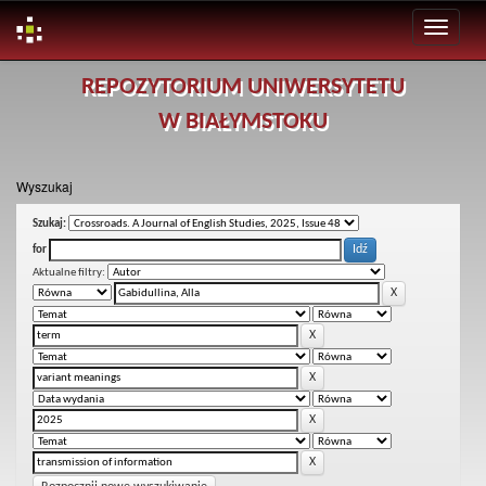
Skip
REPOZYTORIUM UNIWERSYTETU
navigation
W BIAŁYMSTOKU
Wyszukaj
Szukaj:
for
Aktualne filtry: