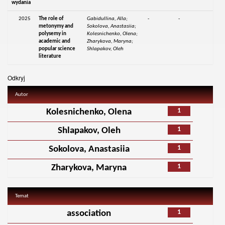
wydania
2025
The role of
Gabidullina, Alla;
-
-
metonymy and
Sokolova, Anastasiia;
polysemy in
Kolesnichenko, Olena;
academic and
Zharykova, Maryna;
popular science
Shlapakov, Oleh
literature
Odkryj
Autor
1
Kolesnichenko, Olena
1
Shlapakov, Oleh
1
Sokolova, Anastasiia
1
Zharykova, Maryna
Temat
1
association