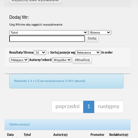
Rozpocznij nowe wyszukiwanie
Dodaj filtr:
Uzyj filtrów aby zagęścić wyszukiwanie.
Rezultaty/Strona
|
Sortuj pozycje wg
In order
Autorzy/rekord
Rezultaty 1-1 z 1 (Czas wyszukiwania: 0.001 sekund).
poprzedni
1
następny
Odsłon pozycji:
Data
Tytuł
Autor(rzy)
Promotor
Redaktor(rzy)